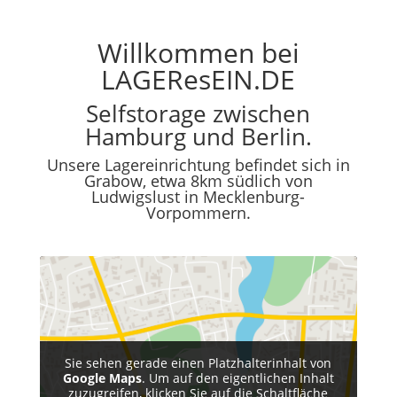
Willkommen bei
LAGEResEIN.DE
Selfstorage zwischen
Hamburg und Berlin.
Unsere Lagereinrichtung befindet sich in
Grabow, etwa 8km südlich von
Ludwigslust in Mecklenburg-
Vorpommern.
Sie sehen gerade einen Platzhalterinhalt von
Google Maps
. Um auf den eigentlichen Inhalt
zuzugreifen, klicken Sie auf die Schaltfläche