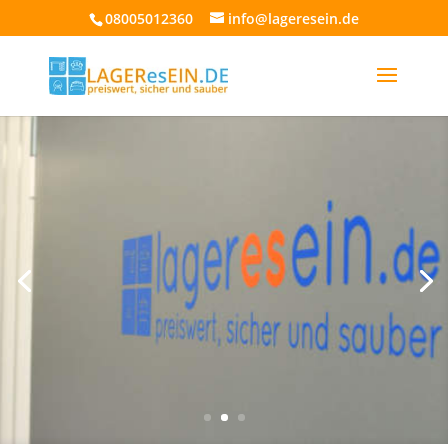
08005012360
info@lageresein.de